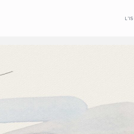
L
’
I
S
L
’
I
S